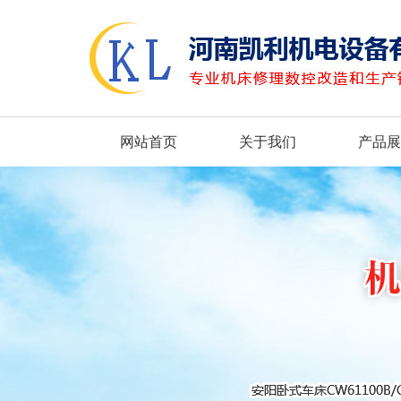
网站首页
关于我们
产品展